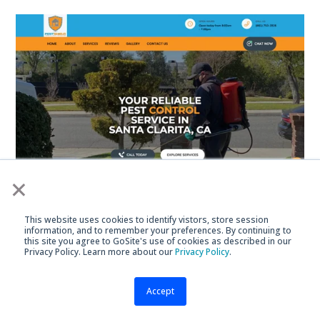
×
Pest Shield Protection es un Cliente de GoSite -
Aprende Más!
This website uses cookies to identify vistors, store session
information, and to remember your preferences. By continuing to
this site you agree to GoSite's use of cookies as described in our
Simple. Nos encanta.
Privacy Policy. Learn more about our
Privacy Policy
.
Pest Shield Protection tiene excelentes colores y una
Accept
buena estructura de sitio web de control de plagas.