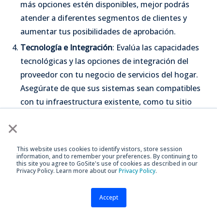
más opciones estén disponibles, mejor podrás
atender a diferentes segmentos de clientes y
aumentar tus posibilidades de aprobación.
Tecnología e Integración
: Evalúa las capacidades
tecnológicas y las opciones de integración del
proveedor con tu negocio de servicios del hogar.
Asegúrate de que sus sistemas sean compatibles
con tu infraestructura existente, como tu sitio
web, sistema de punto de venta o software de
×
gestión de clientes. Una integración fluida permite
una mejor experiencia del cliente y operaciones
This website uses cookies to identify vistors, store session
eficientes.
information, and to remember your preferences. By continuing to
this site you agree to GoSite's use of cookies as described in our
Soporte al Cliente
: Considera el nivel de soporte al
Privacy Policy. Learn more about our
Privacy Policy
.
cliente proporcionado por el proveedor de
Accept
financiamiento. Busca proveedores que ofrezcan
gerentes de cuentas dedicados, servicio al cliente