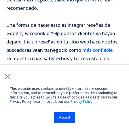
recomendado.
Una forma de hacer esto es integrar reseñas de
Google, Facebook o Yelp que los clientes ya hayan
dejado. Incluir reseñas en tu sitio web hace que los
buscadores vean tu negocio como
más confiable.
Demuestra cuán satisfechos y felices están los
clientes con tu trabajo de calidad en construcción.
×
Incluye un Enlace de Reseñas
This website uses cookies to identify vistors, store session
information, and to remember your preferences. By continuing to
this site you agree to GoSite's use of cookies as described in our
Las reseñas van de la mano con los testimonios de
Privacy Policy. Learn more about our
Privacy Policy
.
clientes. Son uno de los aspectos más importantes,
si no el más importante, de un sitio web de
Accept
contratista general. Enlazar directamente una