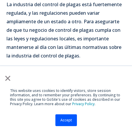
La industria del control de plagas está fuertemente
regulada, y las regulaciones pueden variar
ampliamente de un estado a otro. Para asegurarte
de que tu negocio de control de plagas cumpla con
las leyes y regulaciones locales, es importante
mantenerse al día con las últimas normativas sobre
la industria del control de plagas.
×
La información relevante sobre los requisitos
de licencias estatales para negocios de control de
plagas generalmente se puede encontrar en el sitio
This website uses cookies to identify vistors, store session
information, and to remember your preferences. By continuing to
web del gobierno local o a través de una búsqueda
this site you agree to GoSite's use of cookies as described in our
Privacy Policy. Learn more about our
Privacy Policy
.
rápida en línea. Además, organizaciones
profesionales como la
National Pest Management
Accept
Association (NPMA)
ofrecen recursos útiles para