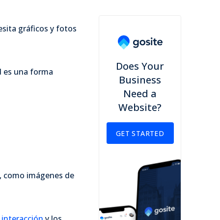
sita gráficos y fotos
Does Your
ad es una forma
Business
Need a
Website?
GET STARTED
s, como imágenes de
interacción
y los