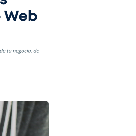
s
io Web
de tu negocio, de