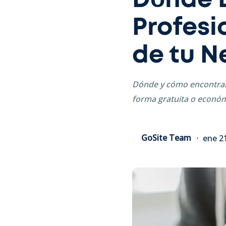
Dónde 
Profesi
de tu N
Dónde y cómo encontrar i
forma gratuita o económ
GoSite Team
ene 2