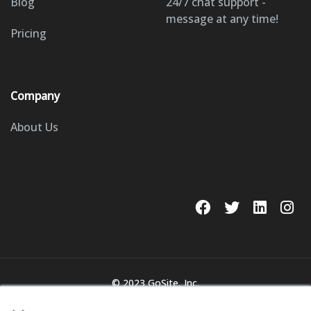
Blog
24/7 chat support -
message at any time!
Pricing
Company
About Us
© 2023 GoSite, Inc.
Legal
Terms & Conditions