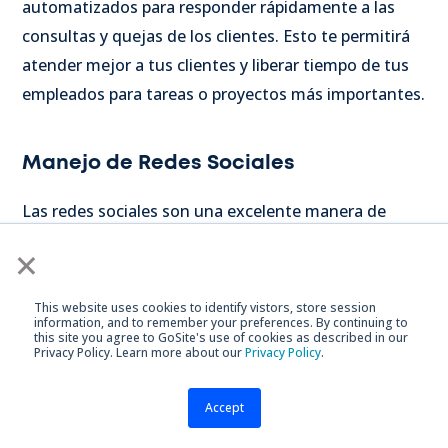
automatizados para responder rápidamente a las
consultas y quejas de los clientes. Esto te permitirá
atender mejor a tus clientes y liberar tiempo de tus
empleados para tareas o proyectos más importantes.
Manejo de Redes Sociales
Las redes sociales son una excelente manera de
construir relaciones con tus clientes y promover tu
×
marca en línea, pero administrar múltiples perfiles en
diversas plataformas puede llevar tiempo y
This website uses cookies to identify vistors, store session
information, and to remember your preferences. By continuing to
esfuerzo.
Para aprovechar al máximo el marketing en
this site you agree to GoSite's use of cookies as described in our
Privacy Policy. Learn more about our
Privacy Policy
.
redes sociales, es mejor automatizar procesos como
programar publicaciones con anticipación o crear
Accept
mensajes automáticos cuando un cliente interactúa
con tu perfil.