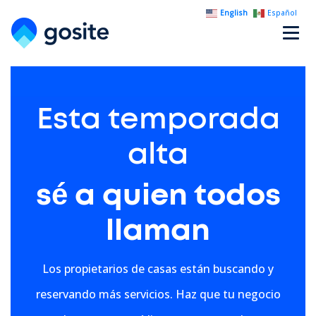
English
Español
Esta temporada
alta
sé a quien todos
llaman
Los propietarios de casas están buscando y
reservando más servicios.
Haz que tu negocio