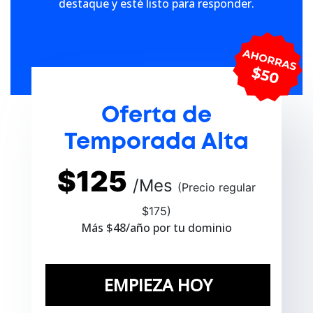
destaque y esté listo para responder.
Oferta de
Temporada Alta
$125
/Mes
(Precio regular
$
175)
Más $48/año por tu dominio
EMPIEZA HOY