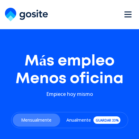
Más empleo
Menos oficina
Empiece hoy mismo
Mensualmente
Anualmente
GUARDAR 33%