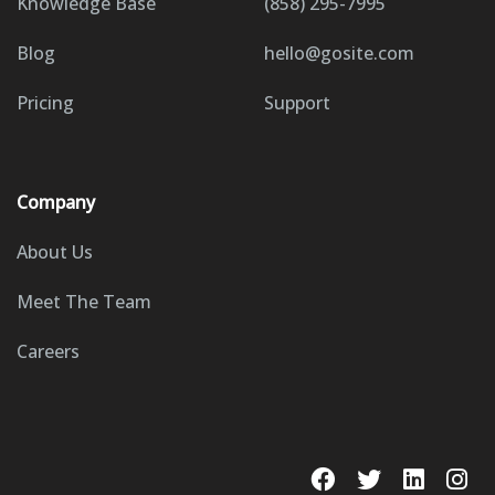
Knowledge Base
(858) 295-7995
Blog
hello@gosite.com
Pricing
Support
Company
About Us
Meet The Team
Careers