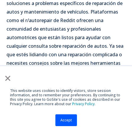
soluciones a problemas específicos de reparación de
autos y mantenimiento de vehículos. Plataformas
como el r/autorepair de Reddit ofrecen una
comunidad de entusiastas y profesionales
automotrices que están listos para ayudar con
cualquier consulta sobre reparación de autos. Ya sea
que estés lidiando con una reparación complicada o
necesites consejos sobre las mejores herramientas
para el trabajo, estos foros pueden proporcionar
×
respuestas rápidas y confiables sobre mecánica de
coches.
This website uses cookies to identify vistors, store session
information, and to remember your preferences. By continuing to
this site you agree to GoSite's use of cookies as described in our
Privacy Policy. Learn more about our
Privacy Policy
.
r/autorepair
Accept
En particular,
el r/autorepair en Reddit
es un recurso
excelente para aquellos que buscan consejos entre