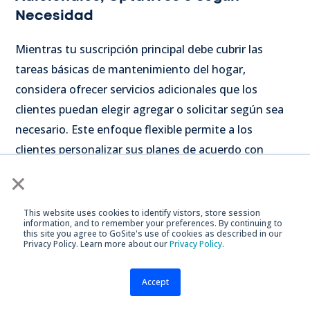
Necesidad
Mientras tu suscripción principal debe cubrir las
tareas básicas de mantenimiento del hogar,
considera ofrecer servicios adicionales que los
clientes puedan elegir agregar o solicitar según sea
necesario. Este enfoque flexible permite a los
clientes personalizar sus planes de acuerdo con
necesidades y presupuestos específicos para el
×
mantenimiento del hogar.
This website uses cookies to identify vistors, store session
information, and to remember your preferences. By continuing to
Los servicios adicionales pueden incluir tareas
this site you agree to GoSite's use of cookies as described in our
Privacy Policy. Learn more about our
Privacy Policy
.
especializadas como lavado a presión de entradas,
limpieza de ventanas, limpieza de alfombras,
Accept
tratamientos de control de plagas o mantenimiento