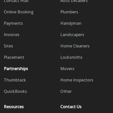
Contact Hub
Auto Detailers
Online Booking
Plumbers
Payments
Handyman
Invoices
Landscapers
Sites
Home Cleaners
Placement
Locksmiths
Partnerships
Movers
Thumbtack
Home Inspectors
QuickBooks
Other
Resources
Contact Us