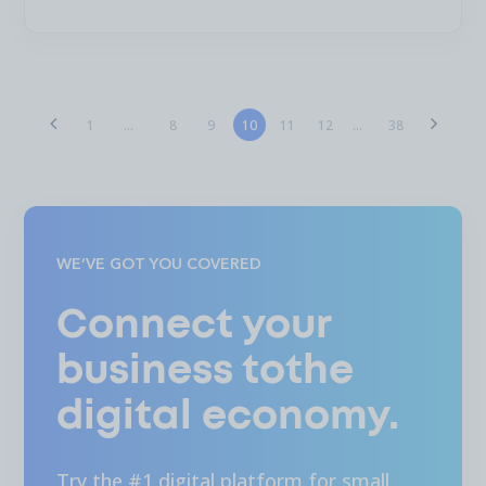
8
9
10
11
12
1
...
...
38
WE’VE GOT YOU COVERED
Connect your
business tothe
digital economy.
Try the #1 digital platform for small