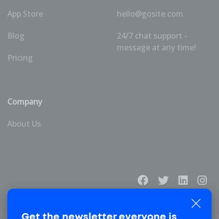
App Store
hello@gosite.com
Blog
24/7 chat support -
message at any time!
Pricing
Company
About Us
Get the newsletter
everyone is