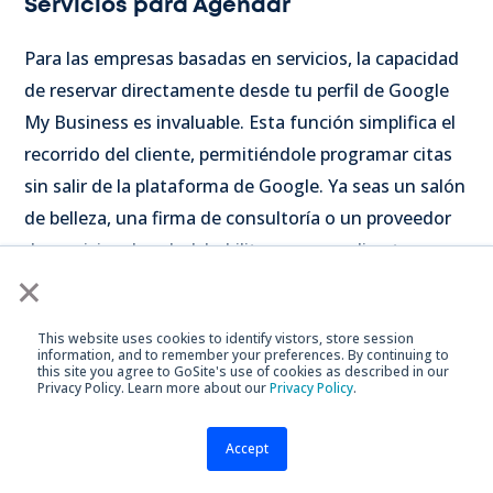
Servicios para Agendar
Para las empresas basadas en servicios, la capacidad
de reservar directamente desde tu perfil de Google
My Business es invaluable. Esta función simplifica el
recorrido del cliente, permitiéndole programar citas
sin salir de la plataforma de Google. Ya seas un salón
de belleza, una firma de consultoría o un proveedor
de servicios de salud, habilitar reservas directas
×
puede aumentar las conversiones y mejorar la
satisfacción del cliente.
This website uses cookies to identify vistors, store session
information, and to remember your preferences. By continuing to
this site you agree to GoSite's use of cookies as described in our
Privacy Policy. Learn more about our
Privacy Policy
.
Publicaciones de Google
Las publicaciones de Google son una excelente
Accept
forma de mantener a tu audiencia informada y