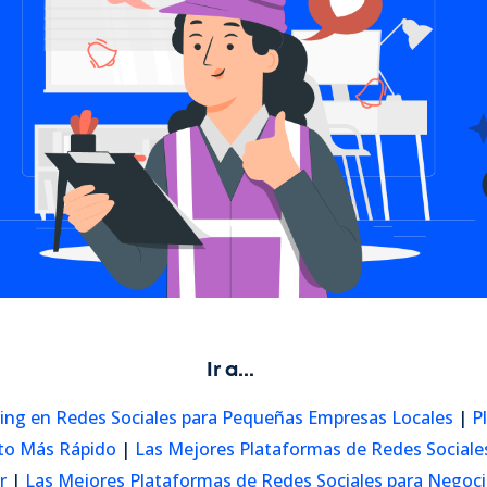
Ir a...
ting en Redes Sociales para Pequeñas Empresas Locales
|
P
nto Más Rápido
|
Las Mejores Plataformas de Redes Sociale
r
|
Las Mejores Plataformas de Redes Sociales para Negocio