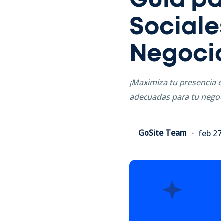
Guía pa
Social
Negoci
¡Maximiza tu presencia e
adecuadas para tu negoc
GoSite Team
feb 2