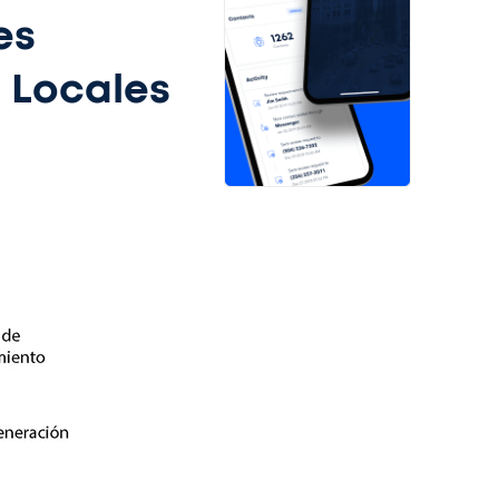
es
 Locales