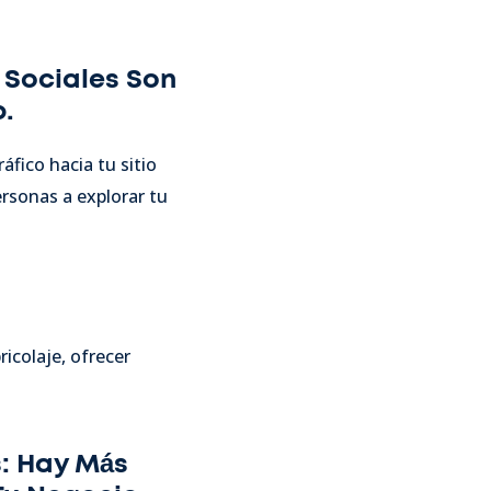
s Sociales Son
b.
fico hacia tu sitio
ersonas a explorar tu
icolaje, ofrecer
s: Hay Más