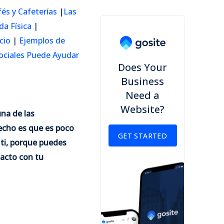
és y Cafeterías
|
Las
a Física
|
cio
|
Ejemplos de
ociales Puede Ayudar
Does Your
Business
Need a
Website?
una de las
echo es que es poco
GET STARTED
 ti, porque puedes
pacto con tu