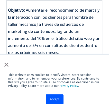
Objetivo:
Aumentar el reconocimiento de marca y
la interacción con los clientes para [nombre del
taller mecánico] a través de esfuerzos de
marketing de contenidos, logrando un
incremento del 10% en el tráfico del sitio web y un
aumento del 5% en consultas de clientes dentro
de los próximos seis meses.
×
Público Objetivo:
Propietarios de vehículos en el
área local (dentro de un radio de 20 millas de cada
This website uses cookies to identify vistors, store session
information, and to remember your preferences. By continuing to
ubicación) que requieren servicios de reparación,
this site you agree to GoSite's use of cookies as described in our
Privacy Policy. Learn more about our
Privacy Policy
.
mantenimiento y neumáticos para sus
automóviles, camiones y SUVs.
Accept