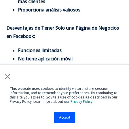
más clientes
Proporciona análisis valiosos
Desventajas de Tener Solo una Página de Negocios
en Facebook:
Funciones limitadas
No tiene aplicación móvil
Sin integración entre plataformas
×
Ventajas de Configurar una Cuenta de Meta
This website uses cookies to identify vistors, store session
information, and to remember your preferences. By continuing to
Business Suite:
this site you agree to GoSite's use of cookies as described in our
Privacy Policy. Learn more about our
Privacy Policy
.
Permite la integración entre plataformas
Proporciona análisis avanzados
Accept
Roles de usuario personalizables