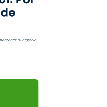
1: Por
 de
 mantener tu negocio