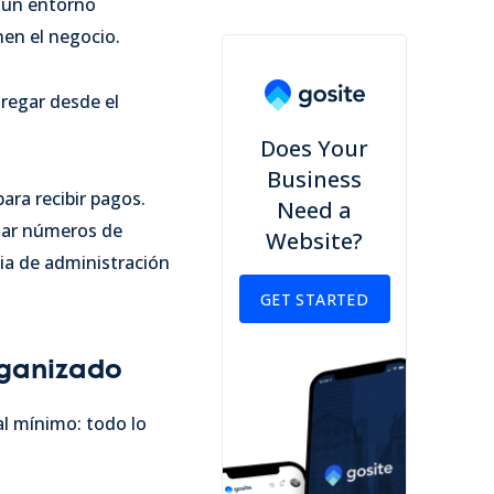
n un entorno
nen el negocio.
regar desde el
Does Your
Business
ara recibir pagos.
Need a
egar números de
Website?
ia de administración
GET STARTED
rganizado
al mínimo: todo lo