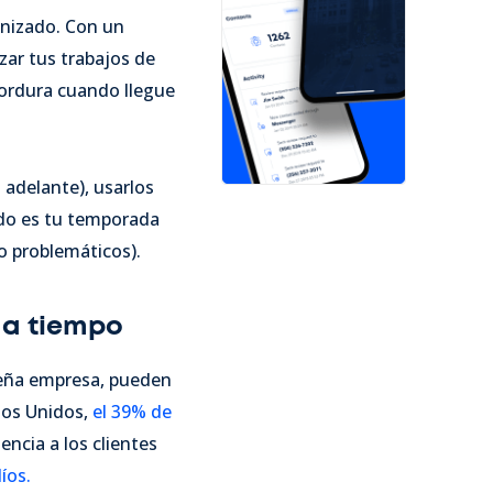
anizado. Con un
zar tus trabajos de
cordura cuando llegue
adelante), usarlos
ndo es tu temporada
o problemáticos).
 a tiempo
ueña empresa, pueden
dos Unidos,
el 39% de
ncia a los clientes
íos.