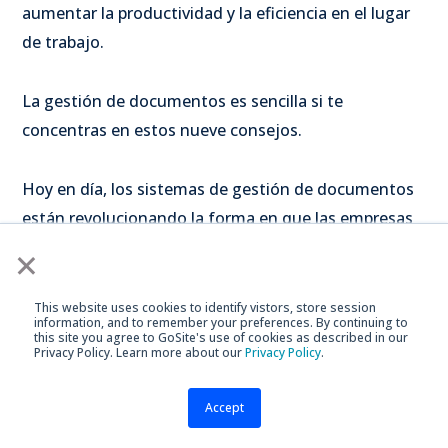
aumentar la productividad y la eficiencia en el lugar
de trabajo.
La gestión de documentos es sencilla si te
concentras en estos nueve consejos.
Hoy en día, los sistemas de gestión de documentos
están revolucionando la forma en que las empresas
gestionan y almacenan su información.
×
Cualquiera que sea las reglas de almacenamiento de
This website uses cookies to identify vistors, store session
information, and to remember your preferences. By continuing to
documentos y la sintaxis que implementes,
this site you agree to GoSite's use of cookies as described in our
Privacy Policy. Learn more about our
Privacy Policy
.
asegúrate de que cada miembro del equipo conozca
los detalles del documento empresarial y cómo
Accept
gestionar la información de manera efectiva.