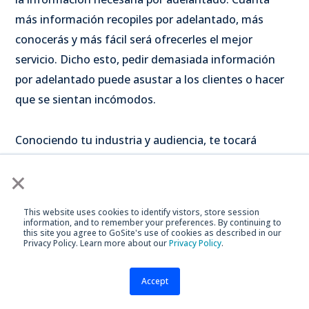
más información recopiles por adelantado, más
conocerás y más fácil será ofrecerles el mejor
servicio. Dicho esto, pedir demasiada información
por adelantado puede asustar a los clientes o hacer
que se sientan incómodos.
Conociendo tu industria y audiencia, te tocará
decidir qué información del cliente (o pagos por
×
adelantado) requieres en el momento de la reserva.
Si eres un restaurante, un nombre y un número de
This website uses cookies to identify vistors, store session
teléfono probablemente sean suficientes. Pero si
information, and to remember your preferences. By continuing to
this site you agree to GoSite's use of cookies as described in our
eres un jardinero, es probable que necesites más
Privacy Policy. Learn more about our
Privacy Policy
.
información, como un código de entrada o si hay
una mascota que tu equipo debe conocer antes de
Accept
llegar al sitio.