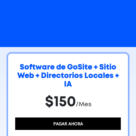
Software de GoSite + Sitio
Web + Directorios Locales +
IA
$150
/Mes
PAGAR AHORA