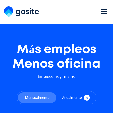
Más empleos
Menos oficina
Empiece hoy mismo
Mensualmente
Anualmente
%